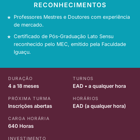
RECONHECIMENTOS
Professores Mestres e Doutores com experiência
de mercado.
Certificado de Pós-Graduação Lato Sensu
reconhecido pelo MEC, emitido pela Faculdade
Iguaçu.
DURAÇÃO
TURNOS
4 a 18 meses
EAD • a qualquer hora
PRÓXIMA TURMA
HORÁRIOS
Inscrições abertas
EAD (a qualquer hora)
CARGA HORÁRIA
640 Horas
INVESTIMENTO