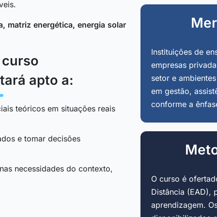
veis.
Mer
, matriz energética, energia solar
Instituições de en
o curso
empresas privadas
tará apto a:
setor e ambientes
em gestão, assist
conforme a ênfas
iais teóricos em situações reais
tados e tomar decisões
Meto
 nas necessidades do contexto,
O curso é oferta
Distância (EAD), 
aprendizagem. Os