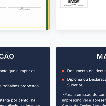
AÇÃO
M
ante que cumprir as
Documento de Identid
Diploma ou Declaraç
Superior;
s trabalhos propostos
*Para a emissão do cert
tenta por cento) na
imprescindível a aprese
cada disciplina igual ou
Curso de Ensino Superio