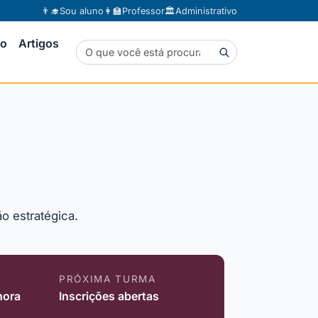
👨‍🎓
Sou aluno
👩‍🏫
Professor
🏛️
Administrativo
to
Artigos
a
o estratégica.
PRÓXIMA TURMA
hora
Inscrições abertas