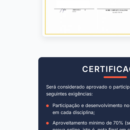
CERTIFIC
Será considerado aprovado o particip
seguintes exigências:
Participação e desenvolvimento no
em cada disciplina;
Aproveitamento mínimo de 70% (se
prova online, isto é, nota final em 