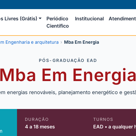
s Livres (Grátis)
Periódico
Institucional
Atendimen
Científico
m Engenharia e arquitetura
Mba Em Energia
PÓS-GRADUAÇÃO EAD
Mba Em Energi
 energias renováveis, planejamento energético e gestã
DURAÇÃO
TURNOS
4 a 18 meses
EAD • a qualquer 
m