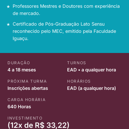
Professores Mestres e Doutores com experiência
de mercado.
Certificado de Pós-Graduação Lato Sensu
reconhecido pelo MEC, emitido pela Faculdade
Iguaçu.
DURAÇÃO
TURNOS
4 a 18 meses
EAD • a qualquer hora
PRÓXIMA TURMA
HORÁRIOS
Inscrições abertas
EAD (a qualquer hora)
CARGA HORÁRIA
640 Horas
INVESTIMENTO
(12x de R$ 33,22)