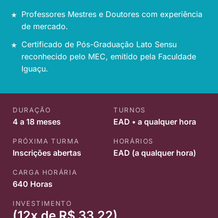
Professores Mestres e Doutores com experiência
de mercado.
Certificado de Pós-Graduação Lato Sensu
reconhecido pelo MEC, emitido pela Faculdade
Iguaçu.
DURAÇÃO
TURNOS
4 a 18 meses
EAD • a qualquer hora
PRÓXIMA TURMA
HORÁRIOS
Inscrições abertas
EAD (a qualquer hora)
CARGA HORÁRIA
640 Horas
INVESTIMENTO
(12x de R$ 33,22)