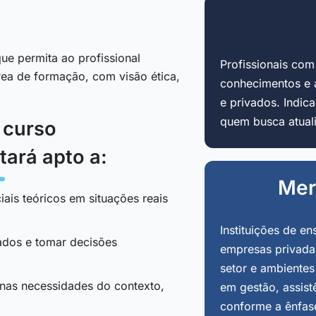
ue permita ao profissional
Profissionais co
área de formação, com visão ética,
conhecimentos e 
e privados. Indi
quem busca atuali
o curso
tará apto a:
Mer
iais teóricos em situações reais
Instituições de en
tados e tomar decisões
empresas privadas
setor e ambientes
 nas necessidades do contexto,
em gestão, assist
conforme a ênfas