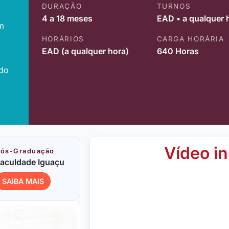
DURAÇÃO
TURNOS
4 a 18 meses
EAD • a qualquer 
m
HORÁRIOS
CARGA HORÁRIA
EAD (a qualquer hora)
640 Horas
ido
Vídeo in
ós-Graduação
aculdade Iguaçu
SAIBA MAIS