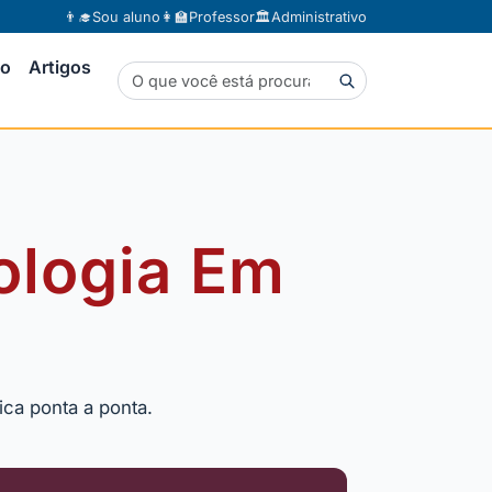
👨‍🎓
Sou aluno
👩‍🏫
Professor
🏛️
Administrativo
to
Artigos
ologia Em
ica ponta a ponta.