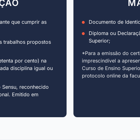
AÇÃO
M
ante que cumprir as
Documento de Identid
Diploma ou Declaraç
Superior;
s trabalhos propostos
*Para a emissão do cert
tenta por cento) na
imprescindível a aprese
cada disciplina igual ou
Curso de Ensino Superio
protocolo online da fac
o Sensu, reconhecido
onal. Emitido em