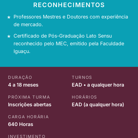
RECONHECIMENTOS
Professores Mestres e Doutores com experiência
de mercado.
Certificado de Pós-Graduação Lato Sensu
reconhecido pelo MEC, emitido pela Faculdade
Iguaçu.
DURAÇÃO
TURNOS
4 a 18 meses
EAD • a qualquer hora
PRÓXIMA TURMA
HORÁRIOS
Inscrições abertas
EAD (a qualquer hora)
CARGA HORÁRIA
640 Horas
INVESTIMENTO