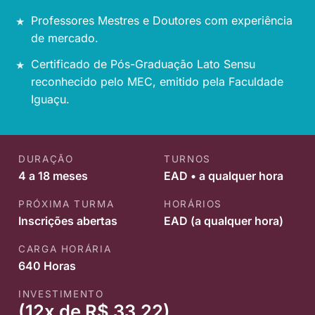
Professores Mestres e Doutores com experiência
de mercado.
Certificado de Pós-Graduação Lato Sensu
reconhecido pelo MEC, emitido pela Faculdade
Iguaçu.
DURAÇÃO
TURNOS
4 a 18 meses
EAD • a qualquer hora
PRÓXIMA TURMA
HORÁRIOS
Inscrições abertas
EAD (a qualquer hora)
CARGA HORÁRIA
640 Horas
INVESTIMENTO
(12x de R$ 33,22)