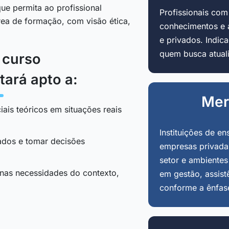
ue permita ao profissional
Profissionais co
área de formação, com visão ética,
conhecimentos e 
e privados. Indi
quem busca atuali
o curso
tará apto a:
Mer
iais teóricos em situações reais
Instituições de en
tados e tomar decisões
empresas privadas
setor e ambientes
 nas necessidades do contexto,
em gestão, assist
conforme a ênfas