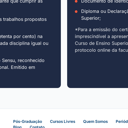
ante que cumprir as
Documento de Identid
Diploma ou Declaraç
Superior;
s trabalhos propostos
*Para a emissão do cert
tenta por cento) na
imprescindível a aprese
cada disciplina igual ou
Curso de Ensino Superio
protocolo online da fac
o Sensu, reconhecido
onal. Emitido em
Pós-Graduação
Cursos Livres
Quem Somos
Periód
Blog
Contato