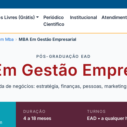
s Livres (Grátis)
Periódico
Institucional
Atendimen
Científico
em Mba
MBA Em Gestão Empresarial
PÓS-GRADUAÇÃO EAD
m Gestão Empre
da de negócios: estratégia, finanças, pessoas, marketin
DURAÇÃO
TURNOS
4 a 18 meses
EAD • a qualquer 
m