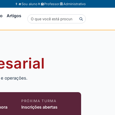
👨‍🎓
Sou aluno
👩‍🏫
Professor
🏛️
Administrativo
to
Artigos
sarial
g e operações.
PRÓXIMA TURMA
hora
Inscrições abertas