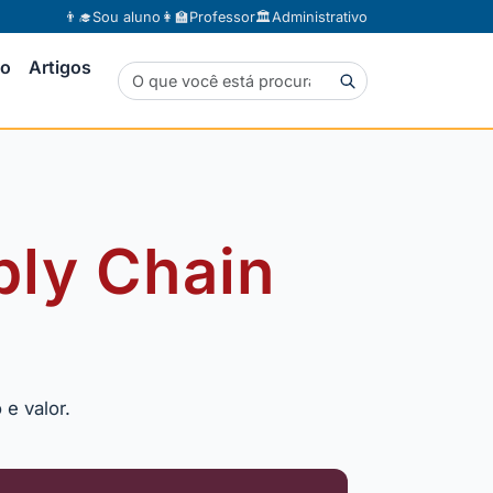
👨‍🎓
Sou aluno
👩‍🏫
Professor
🏛️
Administrativo
to
Artigos
ply Chain
e valor.