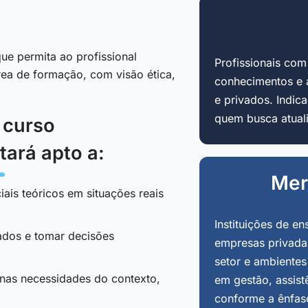
ue permita ao profissional
Profissionais co
área de formação, com visão ética,
conhecimentos e 
e privados. Indi
quem busca atuali
o curso
tará apto a:
Mer
iais teóricos em situações reais
Instituições de en
tados e tomar decisões
empresas privadas
setor e ambientes
 nas necessidades do contexto,
em gestão, assist
conforme a ênfas