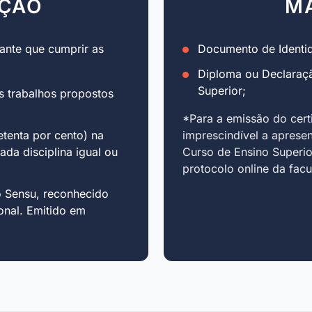
AÇÃO
M
ante que cumprir as
Documento de Identid
Diploma ou Declaraç
Superior;
s trabalhos propostos
*Para a emissão do cert
tenta por cento) na
imprescindível a aprese
cada disciplina igual ou
Curso de Ensino Superio
protocolo online da fac
o Sensu, reconhecido
onal. Emitido em