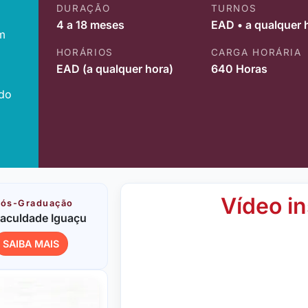
DURAÇÃO
TURNOS
4 a 18 meses
EAD • a qualquer 
m
HORÁRIOS
CARGA HORÁRIA
EAD (a qualquer hora)
640 Horas
ido
Vídeo in
ós-Graduação
aculdade Iguaçu
SAIBA MAIS