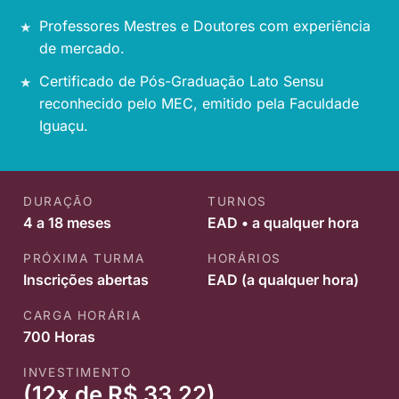
Professores Mestres e Doutores com experiência
de mercado.
Certificado de Pós-Graduação Lato Sensu
reconhecido pelo MEC, emitido pela Faculdade
Iguaçu.
DURAÇÃO
TURNOS
4 a 18 meses
EAD • a qualquer hora
PRÓXIMA TURMA
HORÁRIOS
Inscrições abertas
EAD (a qualquer hora)
CARGA HORÁRIA
700 Horas
INVESTIMENTO
(12x de R$ 33,22)