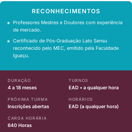
RECONHECIMENTOS
Professores Mestres e Doutores com experiência
de mercado.
Certificado de Pós-Graduação Lato Sensu
reconhecido pelo MEC, emitido pela Faculdade
Iguaçu.
DURAÇÃO
TURNOS
4 a 18 meses
EAD • a qualquer hora
PRÓXIMA TURMA
HORÁRIOS
Inscrições abertas
EAD (a qualquer hora)
CARGA HORÁRIA
640 Horas