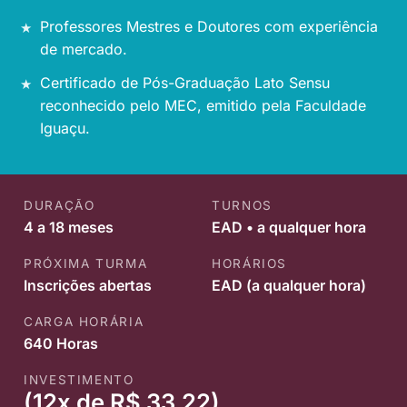
Professores Mestres e Doutores com experiência
de mercado.
Certificado de Pós-Graduação Lato Sensu
reconhecido pelo MEC, emitido pela Faculdade
Iguaçu.
DURAÇÃO
TURNOS
4 a 18 meses
EAD • a qualquer hora
PRÓXIMA TURMA
HORÁRIOS
Inscrições abertas
EAD (a qualquer hora)
CARGA HORÁRIA
640 Horas
INVESTIMENTO
(12x de R$ 33,22)