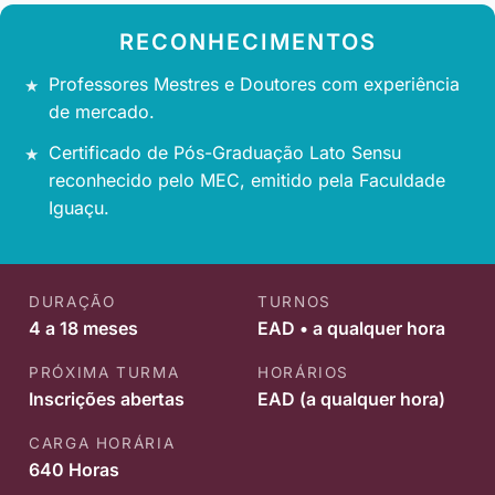
RECONHECIMENTOS
Professores Mestres e Doutores com experiência
de mercado.
Certificado de Pós-Graduação Lato Sensu
reconhecido pelo MEC, emitido pela Faculdade
Iguaçu.
DURAÇÃO
TURNOS
4 a 18 meses
EAD • a qualquer hora
PRÓXIMA TURMA
HORÁRIOS
Inscrições abertas
EAD (a qualquer hora)
CARGA HORÁRIA
640 Horas