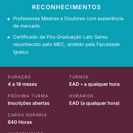
RECONHECIMENTOS
Professores Mestres e Doutores com experiência
de mercado.
Certificado de Pós-Graduação Lato Sensu
reconhecido pelo MEC, emitido pela Faculdade
Iguaçu.
DURAÇÃO
TURNOS
4 a 18 meses
EAD • a qualquer hora
PRÓXIMA TURMA
HORÁRIOS
Inscrições abertas
EAD (a qualquer hora)
CARGA HORÁRIA
640 Horas