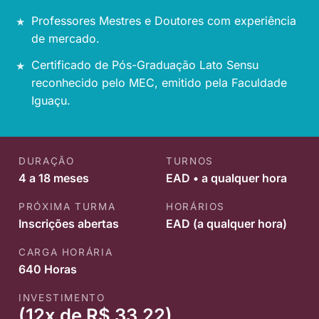
Professores Mestres e Doutores com experiência
de mercado.
Certificado de Pós-Graduação Lato Sensu
reconhecido pelo MEC, emitido pela Faculdade
Iguaçu.
DURAÇÃO
TURNOS
4 a 18 meses
EAD • a qualquer hora
PRÓXIMA TURMA
HORÁRIOS
Inscrições abertas
EAD (a qualquer hora)
CARGA HORÁRIA
640 Horas
INVESTIMENTO
(12x de R$ 33,22)