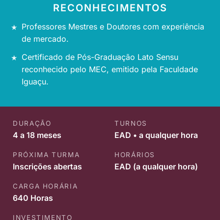
RECONHECIMENTOS
Professores Mestres e Doutores com experiência
de mercado.
Certificado de Pós-Graduação Lato Sensu
reconhecido pelo MEC, emitido pela Faculdade
Iguaçu.
DURAÇÃO
TURNOS
4 a 18 meses
EAD • a qualquer hora
PRÓXIMA TURMA
HORÁRIOS
Inscrições abertas
EAD (a qualquer hora)
CARGA HORÁRIA
640 Horas
INVESTIMENTO