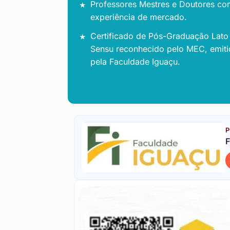
Professores Mestres e Doutores co
experiência de mercado.
Certificado de Pós-Graduação Lato
Sensu reconhecido pelo MEC, emit
pela Faculdade Iguaçu.
P
F