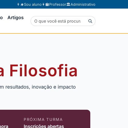
👨‍🎓
Sou aluno
👩‍🏫
Professor
🏛️
Administrativo
to
Artigos
 Filosofia
m resultados, inovação e impacto
PRÓXIMA TURMA
hora
Inscrições abertas