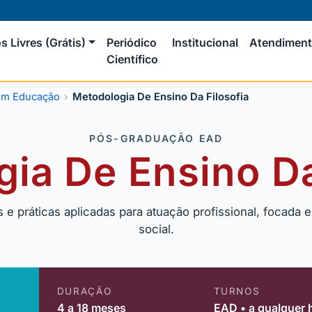
s Livres (Grátis)
Periódico
Institucional
Atendimen
Científico
em Educação
Metodologia De Ensino Da Filosofia
PÓS-GRADUAÇÃO EAD
ia De Ensino Da
 práticas aplicadas para atuação profissional, focada e
social.
DURAÇÃO
TURNOS
4 a 18 meses
EAD • a qualquer 