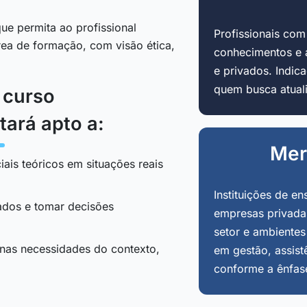
ue permita ao profissional
Profissionais co
área de formação, com visão ética,
conhecimentos e 
e privados. Indi
quem busca atuali
o curso
tará apto a:
Mer
iais teóricos em situações reais
Instituições de en
tados e tomar decisões
empresas privadas
setor e ambientes
 nas necessidades do contexto,
em gestão, assist
conforme a ênfas