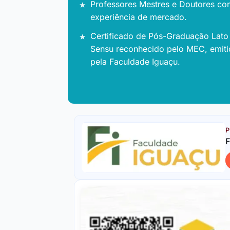
Professores Mestres e Doutores co
experiência de mercado.
Certificado de Pós-Graduação Lato
Sensu reconhecido pelo MEC, emit
pela Faculdade Iguaçu.
P
F