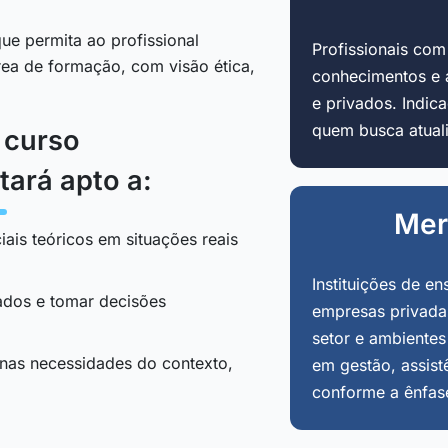
ue permita ao profissional
Profissionais co
área de formação, com visão ética,
conhecimentos e 
e privados. Indi
quem busca atuali
o curso
tará apto a:
Mer
iais teóricos em situações reais
Instituições de en
tados e tomar decisões
empresas privadas
setor e ambientes
 nas necessidades do contexto,
em gestão, assist
conforme a ênfas