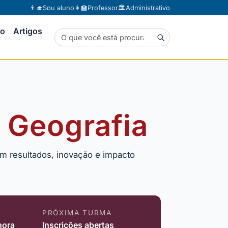
👨‍🎓
Sou aluno
👩‍🏫
Professor
🏛️
Administrativo
to
Artigos
 Geografia
m resultados, inovação e impacto
PRÓXIMA TURMA
hora
Inscrições abertas