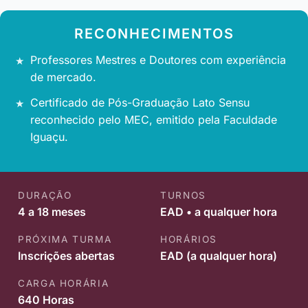
RECONHECIMENTOS
Professores Mestres e Doutores com experiência
de mercado.
Certificado de Pós-Graduação Lato Sensu
reconhecido pelo MEC, emitido pela Faculdade
Iguaçu.
DURAÇÃO
TURNOS
4 a 18 meses
EAD • a qualquer hora
PRÓXIMA TURMA
HORÁRIOS
Inscrições abertas
EAD (a qualquer hora)
CARGA HORÁRIA
640 Horas