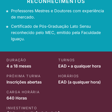
RECONHECIMENTOS
Professores Mestres e Doutores com experiência
de mercado.
Certificado de Pós-Graduação Lato Sensu
reconhecido pelo MEC, emitido pela Faculdade
Iguaçu.
DURAÇÃO
TURNOS
4 a 18 meses
EAD • a qualquer hora
PRÓXIMA TURMA
HORÁRIOS
Inscrições abertas
EAD (a qualquer hora)
CARGA HORÁRIA
640 Horas
INVESTIMENTO