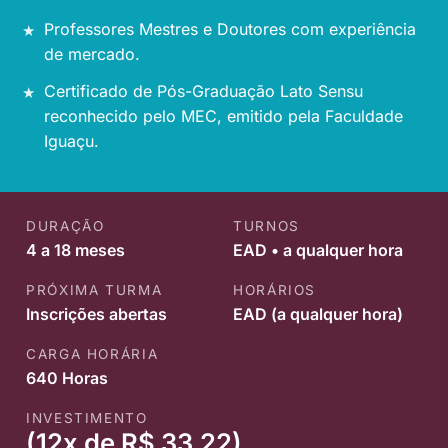
Professores Mestres e Doutores com experiência
de mercado.
Certificado de Pós-Graduação Lato Sensu
reconhecido pelo MEC, emitido pela Faculdade
Iguaçu.
DURAÇÃO
TURNOS
4 a 18 meses
EAD • a qualquer hora
PRÓXIMA TURMA
HORÁRIOS
Inscrições abertas
EAD (a qualquer hora)
CARGA HORÁRIA
640 Horas
INVESTIMENTO
(12x de R$ 33,22)