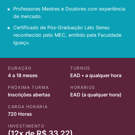
Professores Mestres e Doutores com experiência
de mercado.
Certificado de Pós-Graduação Lato Sensu
reconhecido pelo MEC, emitido pela Faculdade
Iguaçu.
DURAÇÃO
TURNOS
4 a 18 meses
EAD • a qualquer hora
PRÓXIMA TURMA
HORÁRIOS
Inscrições abertas
EAD (a qualquer hora)
CARGA HORÁRIA
720 Horas
INVESTIMENTO
(12x de R$ 33,22)