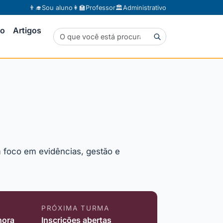
👨‍🎓
Sou aluno
👩‍🏫
Professor
🏛️
Administrativo
to
Artigos
m foco em evidências, gestão e
PRÓXIMA TURMA
hora
Inscrições abertas