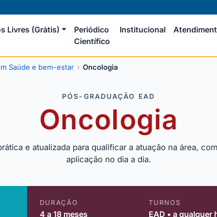
s Livres (Grátis)
Periódico
Institucional
Atendimen
Científico
m Saúde e bem-estar
Oncologia
PÓS-GRADUAÇÃO EAD
Oncologia
ática e atualizada para qualificar a atuação na área, co
aplicação no dia a dia.
DURAÇÃO
TURNOS
4 a 18 meses
EAD • a qualquer 