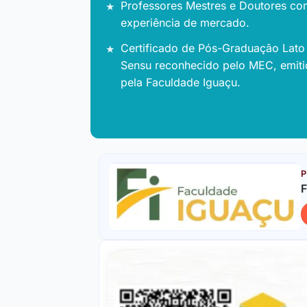
Professores Mestres e Doutores co
experiência de mercado.
Certificado de Pós-Graduação Lato
Sensu reconhecido pelo MEC, emit
pela Faculdade Iguaçu.
P
F