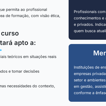
ue permita ao profissional
Profissionais co
área de formação, com visão ética,
conhecimentos e 
e privados. Indi
quem busca atuali
o curso
tará apto a:
Mer
iais teóricos em situações reais
Instituições de en
tados e tomar decisões
empresas privadas
setor e ambientes
 nas necessidades do contexto,
em gestão, assist
conforme a ênfas