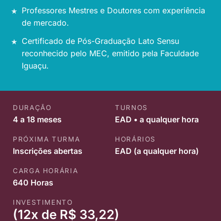
Professores Mestres e Doutores com experiência
de mercado.
Certificado de Pós-Graduação Lato Sensu
reconhecido pelo MEC, emitido pela Faculdade
Iguaçu.
DURAÇÃO
TURNOS
4 a 18 meses
EAD • a qualquer hora
PRÓXIMA TURMA
HORÁRIOS
Inscrições abertas
EAD (a qualquer hora)
CARGA HORÁRIA
640 Horas
INVESTIMENTO
(12x de R$ 33,22)