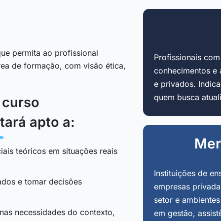
ue permita ao profissional
Profissionais co
área de formação, com visão ética,
conhecimentos e 
e privados. Indi
quem busca atuali
o curso
tará apto a:
Mer
iais teóricos em situações reais
Instituições de en
tados e tomar decisões
empresas privadas
setor e ambientes
 nas necessidades do contexto,
em gestão, assist