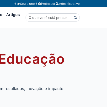
👨‍🎓
Sou aluno
👩‍🏫
Professor
🏛️
Administrativo
to
Artigos
 Educação
m resultados, inovação e impacto