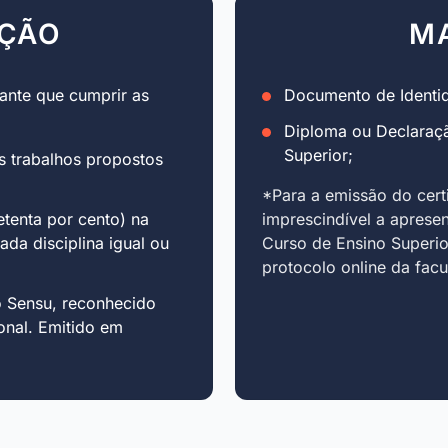
AÇÃO
M
ante que cumprir as
Documento de Identid
Diploma ou Declaraç
Superior;
s trabalhos propostos
*Para a emissão do cert
tenta por cento) na
imprescindível a aprese
cada disciplina igual ou
Curso de Ensino Superio
protocolo online da fac
o Sensu, reconhecido
onal. Emitido em