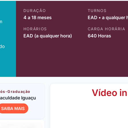
DURAÇÃO
TURNOS
4 a 18 meses
EAD • a qualquer 
m
HORÁRIOS
CARGA HORÁRIA
EAD (a qualquer hora)
640 Horas
ido
Vídeo in
ós-Graduação
aculdade Iguaçu
SAIBA MAIS