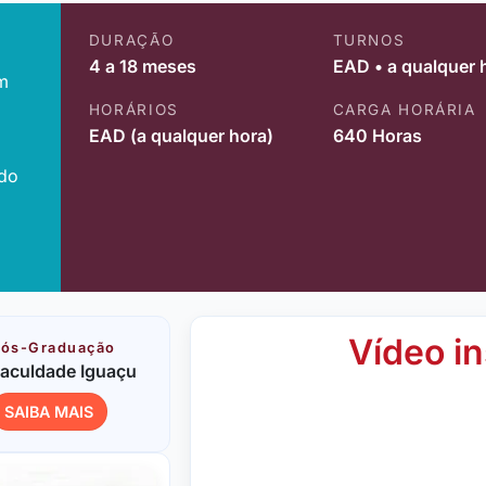
DURAÇÃO
TURNOS
4 a 18 meses
EAD • a qualquer 
m
HORÁRIOS
CARGA HORÁRIA
EAD (a qualquer hora)
640 Horas
ido
Vídeo in
ós-Graduação
aculdade Iguaçu
SAIBA MAIS