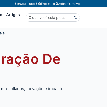
👨‍🎓
Sou aluno
👩‍🏫
Professor
🏛️
Administrativo
to
Artigos
ais
oração De
s
m resultados, inovação e impacto