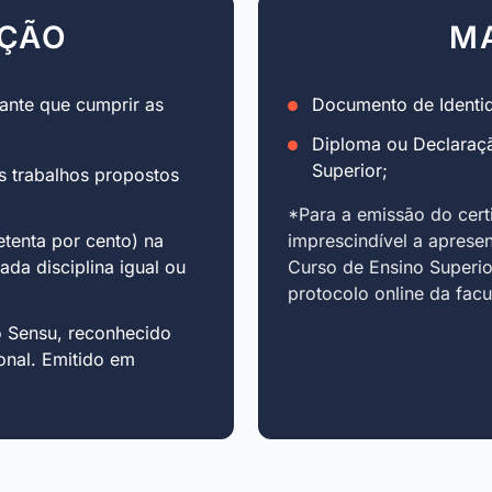
AÇÃO
M
ante que cumprir as
Documento de Identid
Diploma ou Declaraç
Superior;
s trabalhos propostos
*Para a emissão do cert
tenta por cento) na
imprescindível a aprese
cada disciplina igual ou
Curso de Ensino Superio
protocolo online da fac
o Sensu, reconhecido
onal. Emitido em