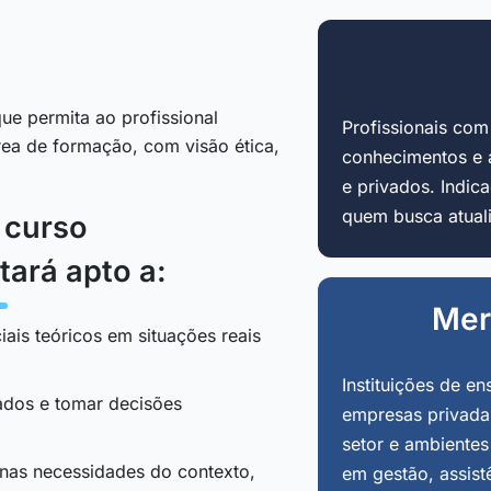
ue permita ao profissional
Profissionais co
área de formação, com visão ética,
conhecimentos e 
e privados. Indi
quem busca atuali
o curso
tará apto a:
Mer
iais teóricos em situações reais
Instituições de en
tados e tomar decisões
empresas privadas
setor e ambientes
 nas necessidades do contexto,
em gestão, assist