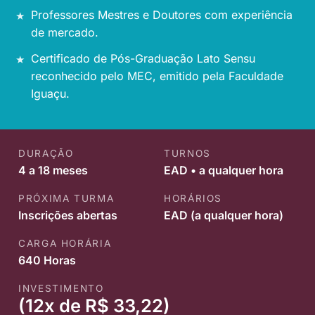
Professores Mestres e Doutores com experiência
de mercado.
Certificado de Pós-Graduação Lato Sensu
reconhecido pelo MEC, emitido pela Faculdade
Iguaçu.
DURAÇÃO
TURNOS
4 a 18 meses
EAD • a qualquer hora
PRÓXIMA TURMA
HORÁRIOS
Inscrições abertas
EAD (a qualquer hora)
CARGA HORÁRIA
640 Horas
INVESTIMENTO
(12x de R$ 33,22)