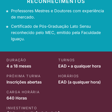
RECONHECIMENTOS
Professores Mestres e Doutores com experiência
de mercado.
Certificado de Pós-Graduação Lato Sensu
reconhecido pelo MEC, emitido pela Faculdade
Iguaçu.
DURAÇÃO
TURNOS
4 a 18 meses
EAD • a qualquer hora
PRÓXIMA TURMA
HORÁRIOS
Inscrições abertas
EAD (a qualquer hora)
CARGA HORÁRIA
640 Horas
INVESTIMENTO