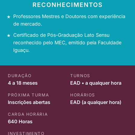
RECONHECIMENTOS
Professores Mestres e Doutores com experiência
de mercado.
Certificado de Pós-Graduação Lato Sensu
reconhecido pelo MEC, emitido pela Faculdade
Iguaçu.
DURAÇÃO
TURNOS
4 a 18 meses
EAD • a qualquer hora
PRÓXIMA TURMA
HORÁRIOS
Inscrições abertas
EAD (a qualquer hora)
CARGA HORÁRIA
640 Horas
INVESTIMENTO