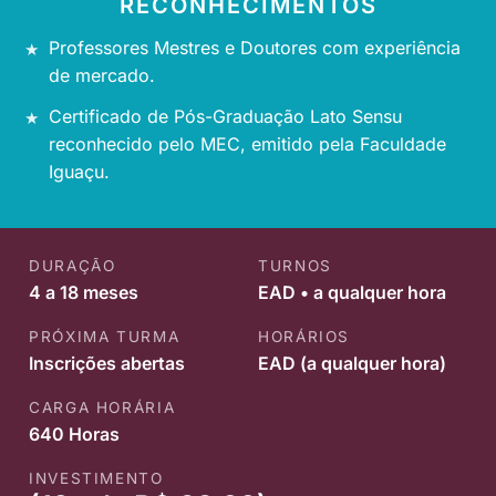
RECONHECIMENTOS
Professores Mestres e Doutores com experiência
de mercado.
Certificado de Pós-Graduação Lato Sensu
reconhecido pelo MEC, emitido pela Faculdade
Iguaçu.
DURAÇÃO
TURNOS
4 a 18 meses
EAD • a qualquer hora
PRÓXIMA TURMA
HORÁRIOS
Inscrições abertas
EAD (a qualquer hora)
CARGA HORÁRIA
640 Horas
INVESTIMENTO