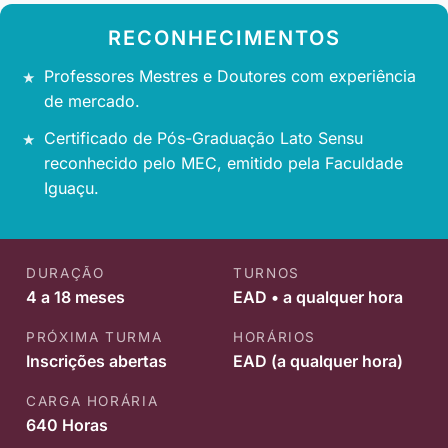
RECONHECIMENTOS
Professores Mestres e Doutores com experiência
de mercado.
Certificado de Pós-Graduação Lato Sensu
reconhecido pelo MEC, emitido pela Faculdade
Iguaçu.
DURAÇÃO
TURNOS
4 a 18 meses
EAD • a qualquer hora
PRÓXIMA TURMA
HORÁRIOS
Inscrições abertas
EAD (a qualquer hora)
CARGA HORÁRIA
640 Horas