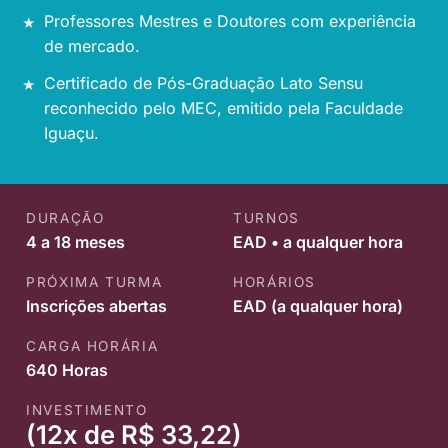
Professores Mestres e Doutores com experiência
de mercado.
Certificado de Pós-Graduação Lato Sensu
reconhecido pelo MEC, emitido pela Faculdade
Iguaçu.
DURAÇÃO
TURNOS
4 a 18 meses
EAD • a qualquer hora
PRÓXIMA TURMA
HORÁRIOS
Inscrições abertas
EAD (a qualquer hora)
CARGA HORÁRIA
640 Horas
INVESTIMENTO
(12x de R$ 33,22)