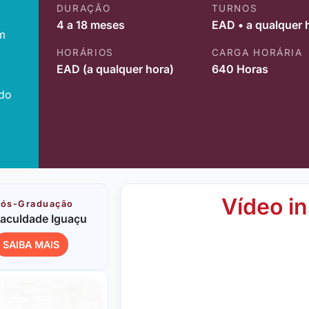
DURAÇÃO
TURNOS
4 a 18 meses
EAD • a qualquer 
m
HORÁRIOS
CARGA HORÁRIA
EAD (a qualquer hora)
640 Horas
ido
Vídeo in
ós-Graduação
aculdade Iguaçu
SAIBA MAIS