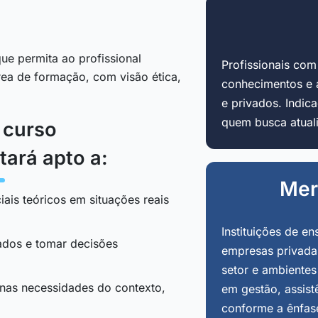
ue permita ao profissional
Profissionais co
área de formação, com visão ética,
conhecimentos e 
e privados. Indi
quem busca atuali
o curso
tará apto a:
Mer
iais teóricos em situações reais
Instituições de en
tados e tomar decisões
empresas privadas
setor e ambientes
 nas necessidades do contexto,
em gestão, assist
conforme a ênfas