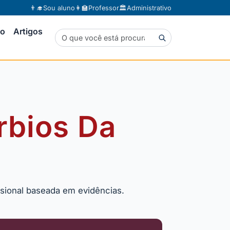
👨‍🎓
Sou aluno
👩‍🏫
Professor
🏛️
Administrativo
to
Artigos
rbios Da
ssional baseada em evidências.