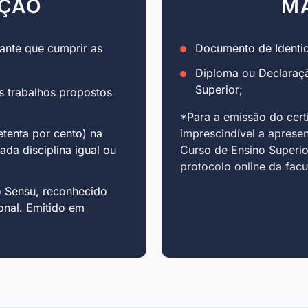
AÇÃO
M
ante que cumprir as
Documento de Identid
Diploma ou Declaraç
Superior;
s trabalhos propostos
*Para a emissão do cert
tenta por cento) na
imprescindível a aprese
cada disciplina igual ou
Curso de Ensino Superio
protocolo online da fac
o Sensu, reconhecido
onal. Emitido em