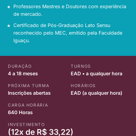
Professores Mestres e Doutores com experiência
de mercado.
Certificado de Pós-Graduação Lato Sensu
reconhecido pelo MEC, emitido pela Faculdade
Iguaçu.
DURAÇÃO
TURNOS
4 a 18 meses
EAD • a qualquer hora
PRÓXIMA TURMA
HORÁRIOS
Inscrições abertas
EAD (a qualquer hora)
CARGA HORÁRIA
640 Horas
INVESTIMENTO
(12x de R$ 33,22)