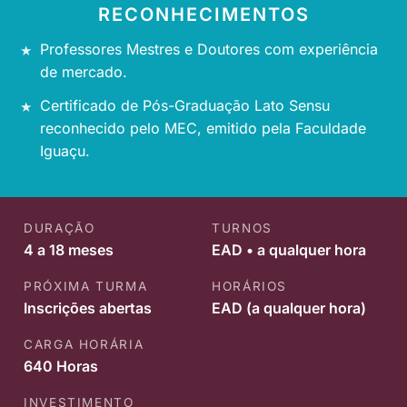
RECONHECIMENTOS
Professores Mestres e Doutores com experiência
de mercado.
Certificado de Pós-Graduação Lato Sensu
reconhecido pelo MEC, emitido pela Faculdade
Iguaçu.
DURAÇÃO
TURNOS
4 a 18 meses
EAD • a qualquer hora
PRÓXIMA TURMA
HORÁRIOS
Inscrições abertas
EAD (a qualquer hora)
CARGA HORÁRIA
640 Horas
INVESTIMENTO