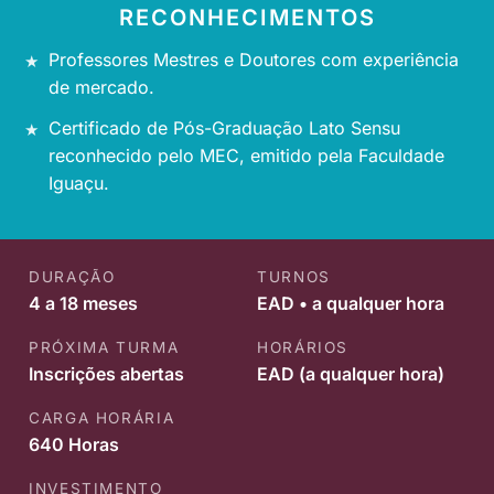
RECONHECIMENTOS
Professores Mestres e Doutores com experiência
de mercado.
Certificado de Pós-Graduação Lato Sensu
reconhecido pelo MEC, emitido pela Faculdade
Iguaçu.
DURAÇÃO
TURNOS
4 a 18 meses
EAD • a qualquer hora
PRÓXIMA TURMA
HORÁRIOS
Inscrições abertas
EAD (a qualquer hora)
CARGA HORÁRIA
640 Horas
INVESTIMENTO