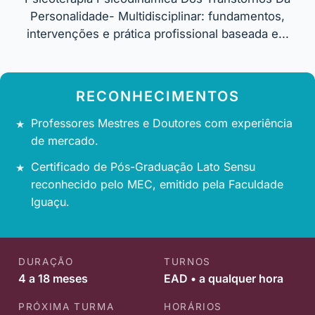
Personalidade- Multidisciplinar: fundamentos,
intervenções e prática profissional baseada e...
RECONHECIMENTOS
Professores Mestres e Doutores com experiência
de mercado.
Certificado de Pós-Graduação Lato Sensu
reconhecido pelo MEC, emitido pela Faculdade
Iguaçu.
DURAÇÃO
TURNOS
4 a 18 meses
EAD • a qualquer hora
PRÓXIMA TURMA
HORÁRIOS