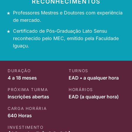
RECONHECIMENTOS
Professores Mestres e Doutores com experiência
de mercado.
Certificado de Pós-Graduação Lato Sensu
reconhecido pelo MEC, emitido pela Faculdade
Iguaçu.
DURAÇÃO
TURNOS
4 a 18 meses
EAD • a qualquer hora
PRÓXIMA TURMA
HORÁRIOS
Inscrições abertas
EAD (a qualquer hora)
CARGA HORÁRIA
640 Horas
INVESTIMENTO