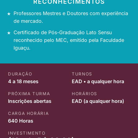
RECONHECIMENTOS
Professores Mestres e Doutores com experiência
de mercado.
Certificado de Pós-Graduação Lato Sensu
reconhecido pelo MEC, emitido pela Faculdade
Iguaçu.
DURAÇÃO
TURNOS
4 a 18 meses
EAD • a qualquer hora
PRÓXIMA TURMA
HORÁRIOS
Inscrições abertas
EAD (a qualquer hora)
CARGA HORÁRIA
640 Horas
INVESTIMENTO