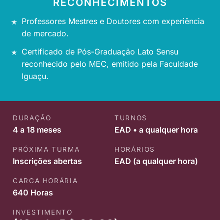
RECONHECIMENTOS
Professores Mestres e Doutores com experiência
de mercado.
Certificado de Pós-Graduação Lato Sensu
reconhecido pelo MEC, emitido pela Faculdade
Iguaçu.
DURAÇÃO
TURNOS
4 a 18 meses
EAD • a qualquer hora
PRÓXIMA TURMA
HORÁRIOS
Inscrições abertas
EAD (a qualquer hora)
CARGA HORÁRIA
640 Horas
INVESTIMENTO