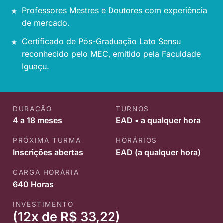
Professores Mestres e Doutores com experiência
de mercado.
Certificado de Pós-Graduação Lato Sensu
reconhecido pelo MEC, emitido pela Faculdade
Iguaçu.
DURAÇÃO
TURNOS
4 a 18 meses
EAD • a qualquer hora
PRÓXIMA TURMA
HORÁRIOS
Inscrições abertas
EAD (a qualquer hora)
CARGA HORÁRIA
640 Horas
INVESTIMENTO
(12x de R$ 33,22)