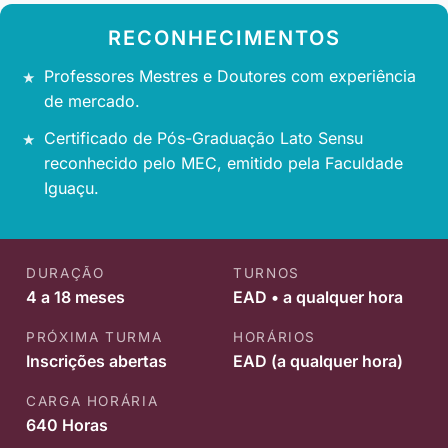
RECONHECIMENTOS
Professores Mestres e Doutores com experiência
de mercado.
Certificado de Pós-Graduação Lato Sensu
reconhecido pelo MEC, emitido pela Faculdade
Iguaçu.
DURAÇÃO
TURNOS
4 a 18 meses
EAD • a qualquer hora
PRÓXIMA TURMA
HORÁRIOS
Inscrições abertas
EAD (a qualquer hora)
CARGA HORÁRIA
640 Horas