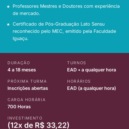
Professores Mestres e Doutores com experiência
de mercado.
Certificado de Pós-Graduação Lato Sensu
reconhecido pelo MEC, emitido pela Faculdade
Iguaçu.
DURAÇÃO
TURNOS
4 a 18 meses
EAD • a qualquer hora
PRÓXIMA TURMA
HORÁRIOS
Inscrições abertas
EAD (a qualquer hora)
CARGA HORÁRIA
700 Horas
INVESTIMENTO
(12x de R$ 33,22)