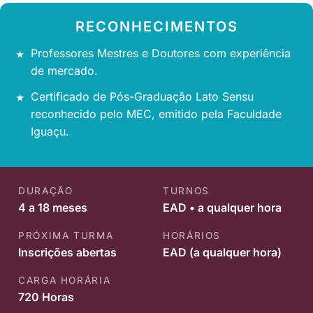
RECONHECIMENTOS
Professores Mestres e Doutores com experiência
de mercado.
Certificado de Pós-Graduação Lato Sensu
reconhecido pelo MEC, emitido pela Faculdade
Iguaçu.
DURAÇÃO
TURNOS
4 a 18 meses
EAD • a qualquer hora
PRÓXIMA TURMA
HORÁRIOS
Inscrições abertas
EAD (a qualquer hora)
CARGA HORÁRIA
720 Horas