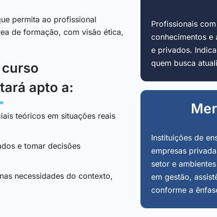
ue permita ao profissional
Profissionais co
área de formação, com visão ética,
conhecimentos e 
e privados. Indi
quem busca atuali
o curso
tará apto a:
Mer
iais teóricos em situações reais
Instituições de en
tados e tomar decisões
empresas privadas
setor e ambientes
 nas necessidades do contexto,
em gestão, assist
conforme a ênfas