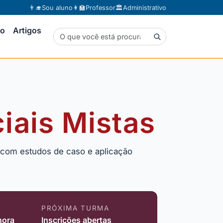
👨‍🎓
Sou aluno
👩‍🏫
Professor
🏛️
Administrativo
to
Artigos
iais Mistas
, com estudos de caso e aplicação
PRÓXIMA TURMA
hora
Inscrições abertas