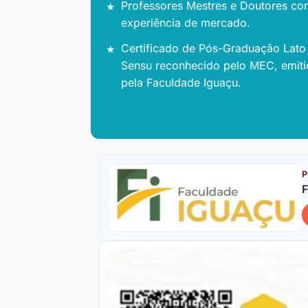
Professores Mestres e Doutores co
experiência de mercado.
Certificado de Pós-Graduação Lato
Sensu reconhecido pelo MEC, emit
pela Faculdade Iguaçu.
P
F