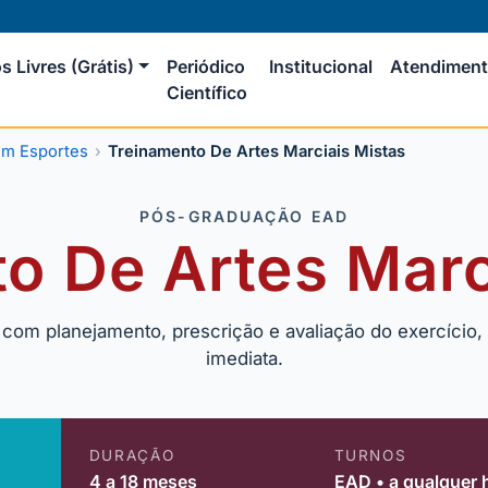
s Livres (Grátis)
Periódico
Institucional
Atendimen
Científico
em Esportes
Treinamento De Artes Marciais Mistas
PÓS-GRADUAÇÃO EAD
o De Artes Marc
 com planejamento, prescrição e avaliação do exercício
imediata.
DURAÇÃO
TURNOS
4 a 18 meses
EAD • a qualquer 