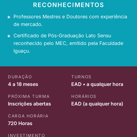
RECONHECIMENTOS
Professores Mestres e Doutores com experiência
de mercado.
Certificado de Pós-Graduação Lato Sensu
reconhecido pelo MEC, emitido pela Faculdade
Iguaçu.
DURAÇÃO
TURNOS
4 a 18 meses
EAD • a qualquer hora
PRÓXIMA TURMA
HORÁRIOS
Inscrições abertas
EAD (a qualquer hora)
CARGA HORÁRIA
720 Horas
INVESTIMENTO