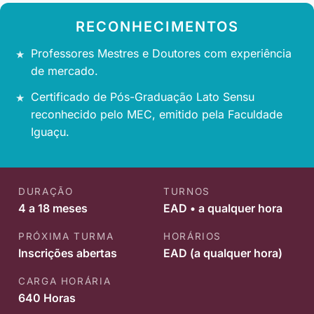
RECONHECIMENTOS
Professores Mestres e Doutores com experiência
de mercado.
Certificado de Pós-Graduação Lato Sensu
reconhecido pelo MEC, emitido pela Faculdade
Iguaçu.
DURAÇÃO
TURNOS
4 a 18 meses
EAD • a qualquer hora
PRÓXIMA TURMA
HORÁRIOS
Inscrições abertas
EAD (a qualquer hora)
CARGA HORÁRIA
640 Horas