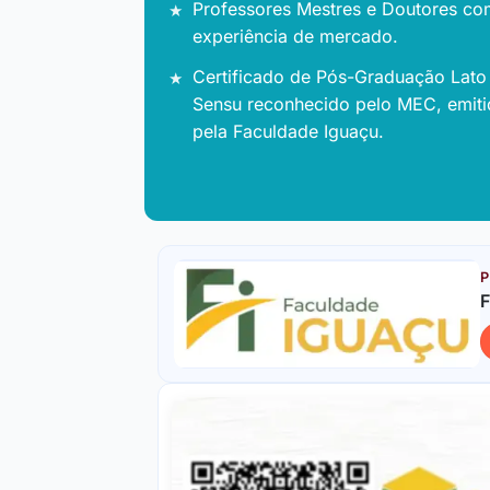
Professores Mestres e Doutores co
experiência de mercado.
Certificado de Pós-Graduação Lato
Sensu reconhecido pelo MEC, emit
pela Faculdade Iguaçu.
P
F