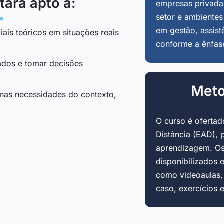
tará apto a:
empresas privadas
setor e ambientes
em gestão, assist
iais teóricos em situações reais
conforme a ênfas
tados e tomar decisões
Meto
 nas necessidades do contexto,
O curso é oferta
Distância (EAD), 
aprendizagem. Os
disponibilizados 
como videoaulas, a
caso, exercícios 