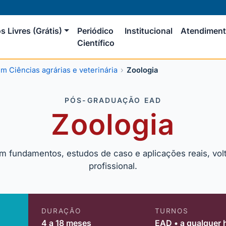
s Livres (Grátis)
Periódico
Institucional
Atendimen
Científico
 Ciências agrárias e veterinária
Zoologia
PÓS-GRADUAÇÃO EAD
Zoologia
m fundamentos, estudos de caso e aplicações reais, volt
profissional.
DURAÇÃO
TURNOS
4 a 18 meses
EAD • a qualquer 