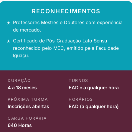
RECONHECIMENTOS
Professores Mestres e Doutores com experiência
de mercado.
Certificado de Pós-Graduação Lato Sensu
reconhecido pelo MEC, emitido pela Faculdade
Iguaçu.
DURAÇÃO
TURNOS
4 a 18 meses
EAD • a qualquer hora
PRÓXIMA TURMA
HORÁRIOS
Inscrições abertas
EAD (a qualquer hora)
CARGA HORÁRIA
640 Horas