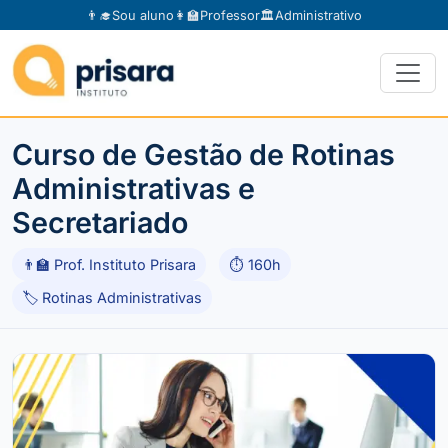
👨‍🎓
Sou aluno
👩‍🏫
Professor
🏛️
Administrativo
Curso de Gestão de Rotinas
Administrativas e
Secretariado
👨‍🏫 Prof. Instituto Prisara
⏱ 160h
🏷 Rotinas Administrativas